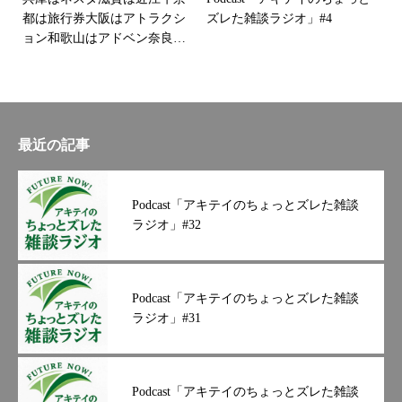
株式会社#郵便#輸送#運輸#和
た！投稿もチェックして下さ
都は旅行券大阪はアトラクシ
ズレた雑談ラジオ」#4
歌山#和歌山郵便#和歌山輸送
いね#秋山逓送 #秋山逓送株
ョン和歌山はアドベン奈良
#優良企業#グリーン経営#健
式会社 #秋山逓送採用 #秋山
は･･･さあ何でしょー？！
康経営#９０周年#トラック#
逓送求人 #働きやすい職場 #g
働きやすい企業#日野#トラッ
マーク認定企業 #健康経営 #
ク#新車#プロフィア#ドライ
春の交通安全運動 #春の交通
バー募集励みになりますので
安全運動実施中 #交通安全 #
最近の記事
フォローよろしくお願い致し
交通安全運動
ます
Podcast「アキテイのちょっとズレた雑談
ラジオ」#32
Podcast「アキテイのちょっとズレた雑談
ラジオ」#31
Podcast「アキテイのちょっとズレた雑談