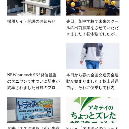
採用サイト開設のお知らせ
先日、某中学校で未来スクー
ルの出前授業をさせていただ
きました！初体験でしたが、
一日先生のこちらの方が生徒
から学ばせてもらいました(^
^) #未来スクール #なりたい
職業になる #今という瞬間を
最高のものとする #今をつな
ぐ #当たり前のことを当たり
NEW car truck SNS発信担当
本日から春の全国交通安全運
前に
のタニヤンです
ついに新車が
動が始まりました！秋山逓送
納車されました日野のプロフ
では、それに便乗して社内で
ィア低床の13,500kgです
やっ
も交通安全運動も実施してお
ぱり日野のトラックはかっこ
ります️この間、このような話
いいですねぇ会社の貴重な財
をしていたら、あるドライバ
産です
どのトラックもそうで
ーさんが、「俺は毎日が安全
すが、大事に乗っていきまし
運動期間や！」と言ってまし
ょう
#秋山逓送#秋山逓送
た！プロ魂にあっぱれでし
兵庫はネスタ滋賀は近江牛京
Podcast「アキテイのちょっと