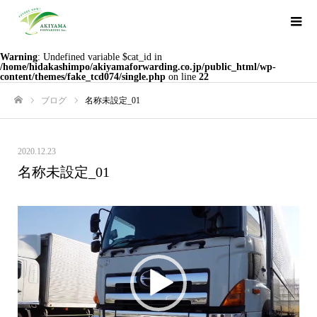
Warning
: Undefined variable $cat_id in
/home/hidakashimpo/akiyamaforwarding.co.jp/public_html/wp-
content/themes/fake_tcd074/single.php
on line
22
ブログ
名称未設定_01
ホーム
2020.12.23
名称未設定_01
動
画
プ
レ
ー
ヤ
ー