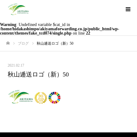
Warning
: Undefined variable $cat_id in
/home/hidakashimpo/akiyamaforwarding.co.jp/public_html/wp-
content/themes/fake_tcd074/single.php
on line
22
ブログ
秋山逓送ロゴ（新）50
ホーム
2021.02.17
秋山逓送ロゴ（新）50