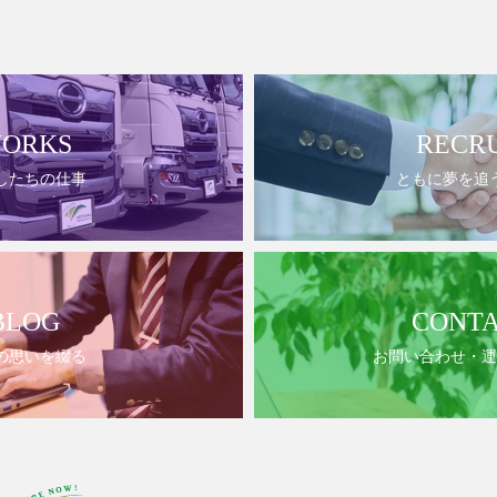
ORKS
RECR
したちの仕事
ともに夢を追
BLOG
CONT
の思いを綴る
お問い合わせ・運