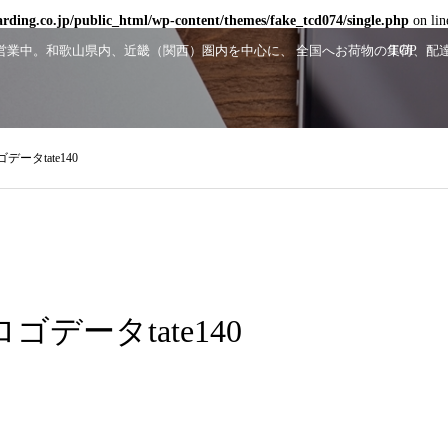
ding.co.jp/public_html/wp-content/themes/fake_tcd074/single.php
on li
顔で営業中。和歌山県内、近畿（関西）圏内を中心に、 全国へお荷物の集荷、
TOP
ータtate140
データtate140