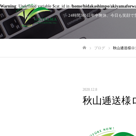
Warning
: Undefined variable $cat_id in
/home/hidakashimpo/akiyamaforwar
24時間365日年中無休、今日も笑
ブログ
秋山逓送様ロゴデ
ホーム
2020.12.8
秋山逓送様ロゴ