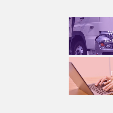
W
わた
日々