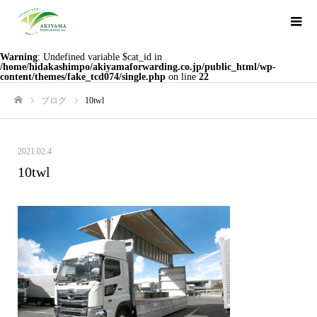
Warning
: Undefined variable $cat_id in
/home/hidakashimpo/akiyamaforwarding.co.jp/public_html/wp-
content/themes/fake_tcd074/single.php
on line
22
ブログ
10twl
ホーム
2021.02.4
10twl