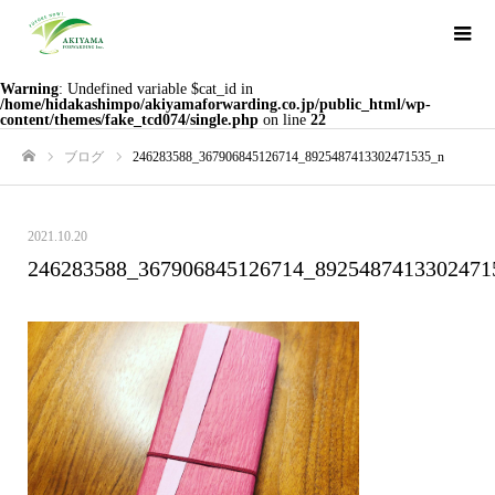
Warning
: Undefined variable $cat_id in
/home/hidakashimpo/akiyamaforwarding.co.jp/public_html/wp-
content/themes/fake_tcd074/single.php
on line
22
ブログ
246283588_367906845126714_8925487413302471535_n
ホーム
2021.10.20
246283588_367906845126714_8925487413302471