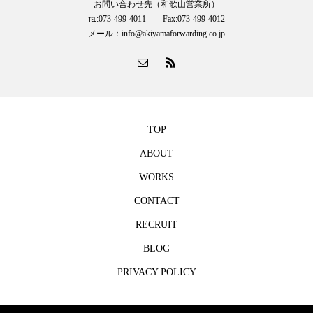
お問い合わせ先（和歌山営業所）
℡:073-499-4011 Fax:073-499-4012
メール：info@akiyamaforwarding.co.jp
TOP
ABOUT
WORKS
CONTACT
RECRUIT
BLOG
PRIVACY POLICY