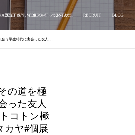
配達、運送、保管、仕分けを行っております。
ABOUT
WORKS
CONTACT
RECRUIT
BLOG
器#注器#コーヒーカップ#真実とは何か#世界の人々をつなげる#笑顔の輪をひろげる
その道を極
会った友人
トコトン極
タカヤ#個展