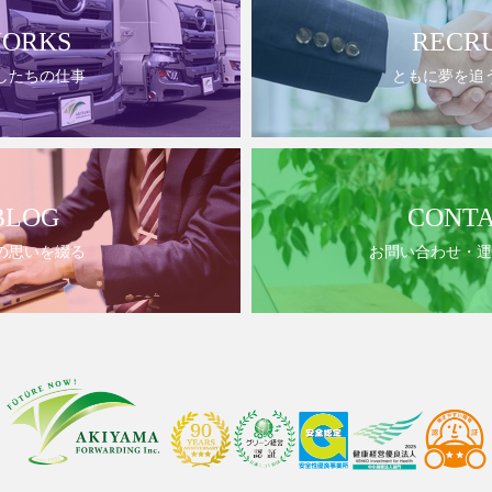
ORKS
RECR
したちの仕事
ともに夢を追
BLOG
CONT
の思いを綴る
お問い合わせ・運