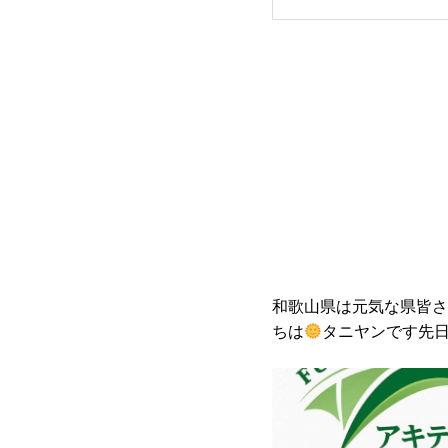
ンも同じとこ
て、対応の速
アです(^^)#
#uvレーザー
田倉漆芸#世
輪をひろげる
和歌山県は元気な県皆さ
ちは
タニヤンです
先
ース見てましたら、和歌
な県と取り上げられてま
にタニヤンは鹿児島出身
和歌山に転勤で引っ越し