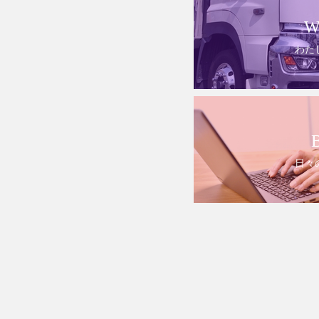
W
わた
日々