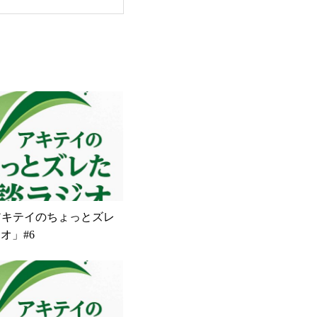
しあるんでしょ
第一です️
t「アキテイのちょっとズレ
オ」#6