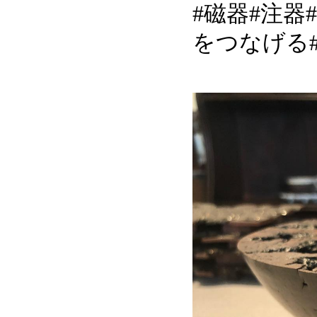
#磁器#注
をつなげる