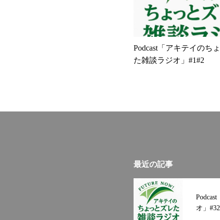
ですが、料理も美味しい
豊かですし、気候もいい
しやすいと思います
#秋
山逓送株式会社#和歌山#
Podcast「アキテイの
グリーン経営#健康経営#
た雑談ラジオ」#1#2
トラック#働きやすい企
県#和歌山観光スポット
日高川#和歌山県日高川町
野山#自然と触れ合う#
い#元気#元気になれる#
ット
最近の記事
Podc
オ」#32