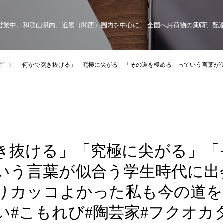
顔で営業中。和歌山県内、近畿（関西）圏内を中心に、 全国へお荷物の集荷、
TOP
グ
「何かで突き抜ける」「究極に尖がる」「その道を極める」っていう言葉が似合う学生時代に出会った友人は、やっぱりカッコよかった私も今の道をトコトン極めていきたい#こもれび#陶芸家#フクオカタカヤ#個展#磁
き抜ける」「究極に尖がる」「
いう言葉が似合う学生時代に出
りカッコよかった私も今の道を
い#こもれび#陶芸家#フクオカ