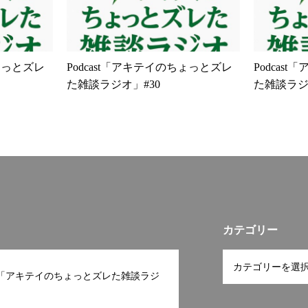
し、自然
をつなげる#世界の和をひろげる
し、過ご
山逓送#秋
優良企業#
ちょっとズレ
Podcast「アキテイのちょっとズレ
Podcas
９０周年#
た雑談ラジオ」#30
た雑談ラジ
業#和歌山
#和歌山県
#白浜#高
自然いっぱ
パワースポ
カテゴリー
ast「アキテイのちょっとズレた雑談ラジ