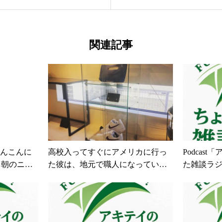
ろでやってもらってまし
う側も売る側も、良し悪
さとおもてなしに、感シャ
うね。。。とにかく、健康
伝統工芸#漆器#co2レーザー
#即対応#すぐやる#夫婦箸#
関連記事
界の人々をつなげる#笑顔の
んこんに
高校入ってすぐにアメリカに行っ
Podcas
日朝のニュ
た彼は、地元で職人になってい
た雑談ラジ
山は元気
た。故郷でモノづくり。コトづく
した確か
り？ヒトづくり？最高です️#和歌山
ですが、
#かばん#革#場所がわかりにくい店
てきて7年
#ラグジュアリー戦略#世界の人々