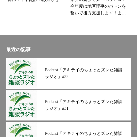
しかできないかもしれません
今年度は地区理事のバトンを
が。。。当社ではBCP自然災
繋いで後方支援します！まだ
害や事件、テロといった緊急
まだコロナ禍が続きそうです
事態が起きた際、事業資産へ
がワクワク(^^)
の被害を最小限に食い止め、
中核事業を継続させていち早
く事業全体を復旧させるため
最近の記事
に、平常時や緊急時における
さまざまな対策ということ
で、行動しておりますが、安
Podcast「アキテイのちょっとズレた雑談
全衛生巡視も兼ねてトラック
ラジオ」#32
の労働安全衛生的に適正化巡
視しているところです
地震
が起きるか否かわからないも
のに対して、ただただ待ち受
Podcast「アキテイのちょっとズレた雑談
けるだけでなく、できるとこ
ラジオ」#31
ろから実施していこうと思い
ます
#秋山逓送#秋山逓送株式
会社#和歌山#優良企業#グリ
ーン経営#健康経営#９０周年
Podcast「アキテイのちょっとズレた雑談