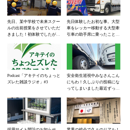
先日、某中学校で未来スクー
先日体験したお初な事。大型
ルの出前授業をさせていただ
車をレッカー移動する大型牽
きました！初体験でしたが、
引車の助手席に乗ったこと。
一日先生のこちらの方が生徒
トランスフォーマーみたいな
から学ばせてもらいました(^
レッカー車と手際良く作業を
^) #未来スクール #なりたい
される担当者さんは、ホント
職業になる #今という瞬間を
かっこよかった️これぞプロ！
最高のものとする #今をつな
と感心しつつ、現実に戻ると
ぐ #当たり前のことを当たり
どえらい凹むのでした。。。
Podcast「アキテイのちょっと
安全衛生巡視中みなさんこん
前に
ズレた雑談ラジオ」#3
にちわ！久しぶりの投稿にな
ってしまいました最近ずっと
天気がいいですね
その中で
も、南海トラフ地震の注意報
が出されている状態ですが、
皆さんは何か対策は取られて
いるでしょうか？ただただ、
地震が来ないことを祈ること
採用サイト開設のお知らせ
業界の総会で久々のリアル！