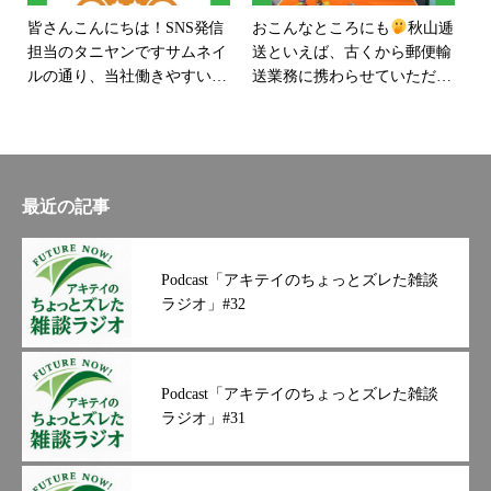
ーヒーカップ#真実とは何か#
皆さんこんにちは！SNS発信
お
こんなところにも
秋山逓
世界の人々をつなげる#笑顔
担当のタニヤンです
サムネイ
送といえば、古くから郵便輸
の輪をひろげる
ルの通り、当社働きやすい職
送業務に携わらせていただい
場認証を今回もいただきまし
ておりますが、レゴランドに
たこの２０２４年問題が始ま
郵便ポストがあると敏感に反
り、社員にも会社にも負担が
応してしまうのは、職業病で
かかってしまう一方この認証
しょうか笑？もうすぐ夏休み
を受けたことは、とても光栄
も終わりということですが、
最近の記事
に思います
とにかく、当社
家族サービスとして、大阪に
の社長は社員思いの方です
社
あるレゴランドに行ってきま
員は宝で社員を大事にしない
した
もう入った瞬間、、カラ
Podcast「アキテイのちょっとズレた雑談
企業はダメな企業になると、
フルすぎて目がチカチカして
ラジオ」#32
常々おっしゃっておられます
仕方なかったですでも面白か
秋山逓送株式会社では、まだ
ったですよー
ちょっとしたア
まだ事業拡大に向けて新しい
トラクションなどもあり、子
力を募集しております
アルバ
供は大満足そうでしたまさ
Podcast「アキテイのちょっとズレた雑談
イトでの短時間も採用してお
か、レゴランドに郵便ポスト
ラジオ」#31
りますので、お互いwinwinな
があるとは思っていなかった
話ができたらと思っておりま
です笑 子供はそこにお手紙
す#秋山逓送#秋山逓送株式会
を入れずに、レゴブロックを