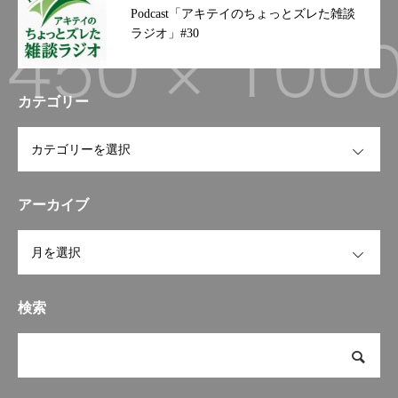
Podcast「アキテイのちょっとズレた雑談
社#郵便#輸送#運輸#和歌山#
突っ込んでました 私は暖か
ラジオ」#30
和歌山郵便#和歌山輸送#優良
くそれを見守っていました♪#
企業#グリーン経営#健康経営
秋山逓送 #秋山逓送株式会社
#９０周年#トラック#働きや
#レゴランド #レゴランド大
すい企業励みになりますので
阪 #郵便ポスト #夏休み #家
カテゴリー
フォローよろしくお願い致し
族サービス
ます
OPEN
アーカイブ
OPEN
検索