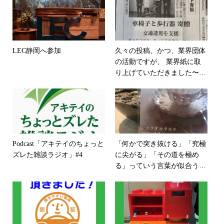
LEC静岡へ参加
久々の投稿、かつ、業界団体
の活動ですが、 業界紙に取
り上げていただきました〜！
少しでもお役立ちを実感でき
て、会員一同、感無量
さ
あ、同じエッセンシャルワー
カーとして我々もがんばるぞ
ー！
Podcast「アキテイのちょっと
「何かで突き抜ける」「究極
ズレた雑談ラジオ」#4
に尖がる」「その道を極め
る」っていう言葉が似合う学
生時代に出会った友人は、や
っぱりカッコよかった私も今
の道をトコトン極めていきた
い#こもれび#陶芸家#フクオ
カタカヤ#個展#磁器#注器#コ