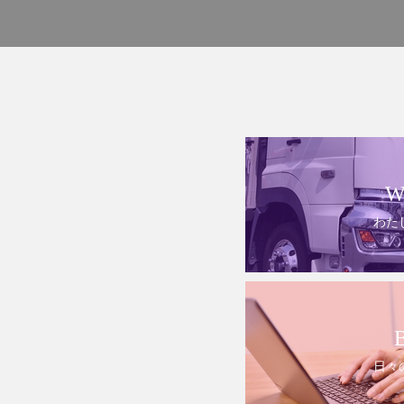
W
わた
日々