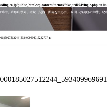
ding.co.jp/public_html/wp-content/themes/fake_tcd074/single.php
on li
顔で営業中。和歌山県内、近畿（関西）圏内を中心に、 全国へお荷物の集荷、
TOP
00185027512244_5934099696915232797_n
000185027512244_593409969691