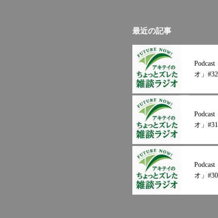
最近の記事
Podc
オ」#32
Podc
オ」#31
Podc
オ」#30