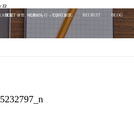
ne
22
配達、運送、保管、仕分けを行っております。
ABOUT
WORKS
CONTACT
RECRUIT
BLOG
5232797_n