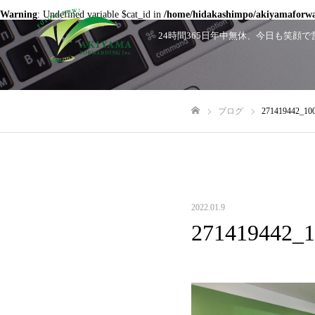
Warning
: Undefined variable $cat_id in
/home/hidakashimpo/akiyamaforwar
24時間365日年中無休、今日も笑
ブログ
271419442_10
ホーム
2022.01.9
271419442_1