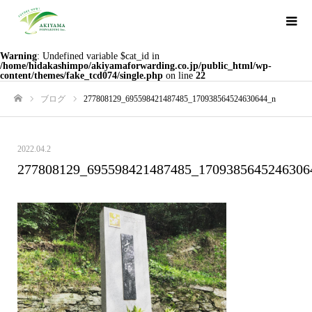
Warning
: Undefined variable $cat_id in
/home/hidakashimpo/akiyamaforwarding.co.jp/public_html/wp-
content/themes/fake_tcd074/single.php
on line
22
ブログ
277808129_695598421487485_170938564524630644_n
ホーム
2022.04.2
277808129_695598421487485_1709385645246306