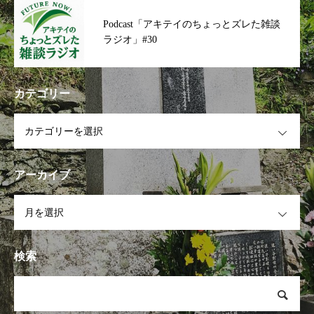
Podcast「アキテイのちょっとズレた雑談
ラジオ」#30
カテゴリー
OPEN
アーカイブ
OPEN
検索