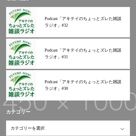
諦めない」と。よしっ！やる
てますこのインスタグラムで
を読んだ内容を思い出しまし
ぞっ
は、幅広いジャンルで投稿し
た。【恋というのは一種の狂
ていこうと思っておりますの
Podcast「アキテイのちょっとズレた雑談
気である】と唱えてまして、
で、会社の近くのグルメコー
ラジオ」#32
恋にとどまる限り、自分にも
ナーみたいな感じでアップし
快楽が生まれないと、、人は
ていきたいと思っております
納得できないのであるという
食いしん坊のタニヤンが一番
ことでした！きっと清姫も裏
楽しみにしている投稿と言っ
Podcast「アキテイのちょっとズレた雑談
切られたとおもい、現実に納
ても過言ではないですよ♩さ
ラジオ」#31
得いかなかったんでしょう私
て、この写真！美味しそうで
はそんな情熱的な恋はしたこ
しょう会社の近くにある丸髙
とないですが。。。そんな道
ラーメンに行ってきましたぁ
成寺ですが、観光も進んでお
Podcast「アキテイのちょっとズレた雑談
まず、鹿児島県民だった私に
りまして、観光バスも複数止
ラジオ」#30
は最初から違和感しかないわ
まっておりました。レストラ
けですよ！注文する時、鹿児
ンやお土産屋さんもあり、綺
島だったら普通は「ラーメ
麗な施設でしたよー
そのレ
ン」と頼みますが、和歌山県
カテゴリー
ストランではみかん鳥のチキ
民は「中華そば」というんで
ン南蛮を食べました最初みか
すよね 一瞬王将きたのか
OPEN
んの味がする鶏肉と思いなが
な？っていう気分になってし
らたべましたが、そんな事は
まうんです味はというと、め