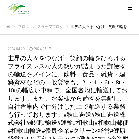
ブログ
スタッフブログ
世界の人々をつなげ 笑顔の輪をひろげるプライスレスな人の想いが詰まった郵便物の輸送をメインに、飲料・食品・雑貨・建築資材などの一般貨物も、2t・4t・6t・8t・10tの幅広い車種で、全国各地に輸送しております。また、お客様から荷物を集配し、自社倉庫内で仕分けした上で配送する業務も行っております。#秋山逓送#秋山逓送株式会社#郵便#輸送#運輸#和歌山#和歌山郵便#和歌山輸送#優良企業#グリーン経営#健康経営#９０周年#トラック#働きやすい企業励みになりますのでフォローよろしくお願い致します
ホーム
2024.04.20
2024.05.17
世界の人々をつなげ 笑顔の輪をひろげる
プライスレスな人の想いが詰まった郵便物
の輸送をメインに、飲料・食品・雑貨・建
築資材などの一般貨物も、2t・4t・6t・8t・
10tの幅広い車種で、全国各地に輸送してお
ります。また、お客様から荷物を集配し、
自社倉庫内で仕分けした上で配送する業務
も行っております。#秋山逓送#秋山逓送株
式会社#郵便#輸送#運輸#和歌山#和歌山郵便
#和歌山輸送#優良企業#グリーン経営#健康
経営#９０周年#トラック#働きやすい企業励