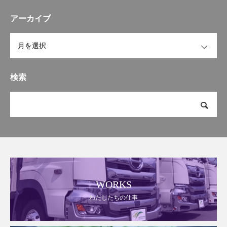
なかったです笑皆さんもぜひ
ちゃくちゃ美味しいです
和歌
行かれてみてくださいね
#秋
アーカイブ
山ラーメンならではの香りが
山逓送 ＃和歌山県御坊市#
食欲をそそり、それがまた麺
OPEN
レストラン #みかん鳥 #道成
とスープとその香りのまんま
寺 ＃安珍清姫#安珍清姫伝説
美味しく頂いてる感じで、麺
が少なくなるのが、もっと食
検索
べたいと寂しくなるような中
華そばでした大盛りにしたん
ですが、特盛にすればよかっ
た（ないけど）あと、和歌山
ラーメンもしくは中華そばと
来たら、早寿司も合いますよ
ね
最初ラーメンに寿司と衝撃
でしたが、このコラボレーシ
ョンは最高ですね
そちらもお
いしくいただきました！この
WORKS
丸髙ラーメンには社員と行っ
わたしたちの仕事
たのですが、定期的にこんな
形でご飯に行きます
とても、
よくしていただいてる先輩や