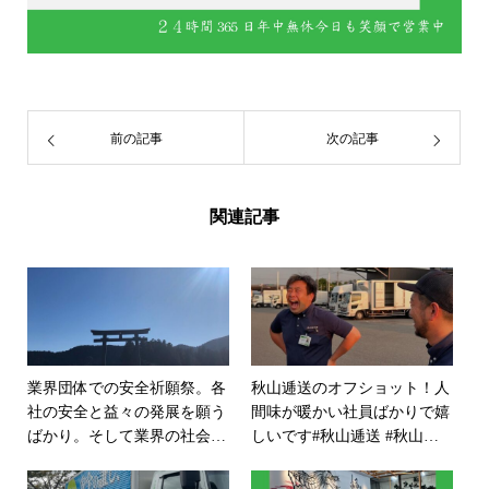
前の記事
次の記事
関連記事
業界団体での安全祈願祭。各
秋山逓送のオフショット！人
社の安全と益々の発展を願う
間味が暖かい社員ばかりで嬉
ばかり。そして業界の社会的
しいです️#秋山逓送 #秋山逓
地位の向上を！…というよ
送株式会社 #オフショット #
り、何が自分達の業界にとっ
フレンドリー #健康経営 #働