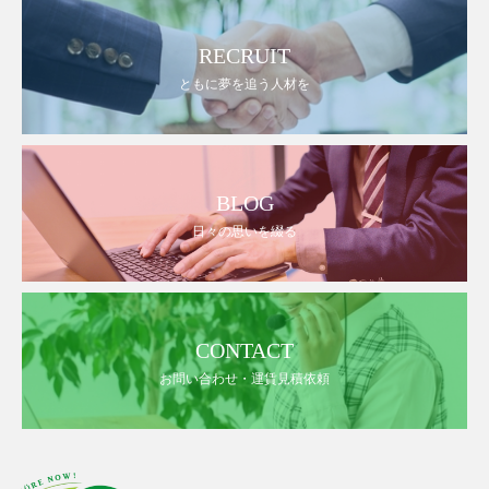
同僚達です
秋山逓送にはこの
ように仲が良く、会社の雰囲
RECRUIT
気が良いというのも魅力であ
ともに夢を追う人材を
ると自負しておりますさて、
長くなってしまいましたが、
タニヤンの一向に上達しない
ものは・・・・・それは「関
西弁」です
電話点呼してて
BLOG
も、ドライバーさんから「ど
日々の思いを綴る
こから来たん？」と聞かれま
す
これでもバリバリ関西弁の
つもりなんけどなぁ♩( ´_>` )
ﾊｯﾊｯﾊｯ#秋山逓送#秋山逓送株
式会社#郵便#輸送#運輸#和歌
CONTACT
山#和歌山郵便#和歌山輸送#
優良企業#グリーン経営#健康
お問い合わせ・運賃見積依頼
経営#９０周年#トラック#働
きやすい企業#和歌山ラーメ
ン#中華そば#丸髙ラーメン#
六十谷励みになりますのでフ