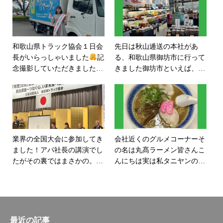
て結果的に良いかを、お互い
きやすい職場認証制度 #働き
に真剣に考えることか
やすい #gマーク認定企業
な〜。。#和歌山#運送#トラ
ック協会#エッセンシャルワ
和歌山県トラック協会１日会
先日は秋山逓送の本社があ
ーカー#アンサングヒーロー#
長がいらっしゃいました
記
る、和歌山県御坊市に行って
世界の人々をつなげる#笑顔
念撮影していただきました
実
きました御坊市といえば、自
の和をひろげる
は秋山逓送にも撮影しに来て
然が豊かで美味しいものがた
いただいたことがあり、お久
くさんある町ですが！道成寺
しぶりにお会いできて光栄で
も有名ですね！その中でも安
した
#秋山逓送#秋山逓送株式
珍清姫物語は有名ですね
どん
会社 #坂尻夏海 #坂尻夏海さ
な物語かというと参拝の途
ん
中、一夜の宿を求めた僧・安
業界の全国大会に参加してき
会社近くのグルメコーナーそ
珍に清姫が懸想し、恋の炎を
ました！アパ社長の講演でし
の名は丸髙ラーメン皆さんこ
燃やし、裏切られたと知るや
たがその裏ではまさかの。。
んにちは
実は私タニヤンの出
大蛇となって安珍を追い、最
ご冥福をお祈りいたします。
身は鹿児島県です。和歌山に
後には道成寺の鐘の中に逃げ
中でも印象に残ったのは「上
来て、もう7年になります
た安珍を焼き殺すとい
場にロマンははない」と言っ
が、一向にあるものが上達し
う。。。なかなか恋って怖い
ていたという代表のお言葉。
ません
さてそれはなんでしょ
そんなお話しですが、以前読
そして「絶対に、負けない。
う？答えは投稿の最後に書い
最近の記事
んだ、哲学者プラトンの著書