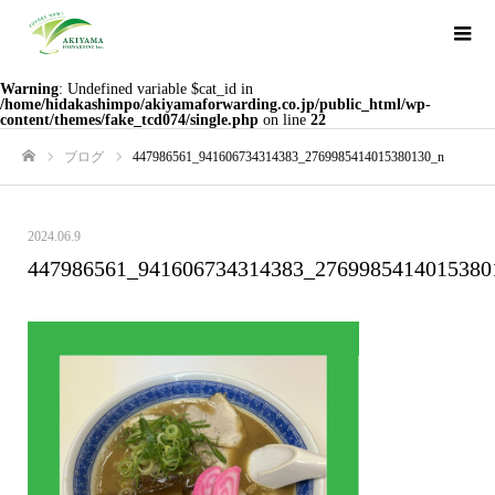
Warning
: Undefined variable $cat_id in
/home/hidakashimpo/akiyamaforwarding.co.jp/public_html/wp-
content/themes/fake_tcd074/single.php
on line
22
ブログ
447986561_941606734314383_2769985414015380130_n
ホーム
2024.06.9
447986561_941606734314383_2769985414015380