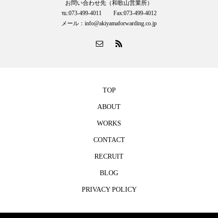
お問い合わせ先（和歌山営業所）
℡:073-499-4011 Fax:073-499-4012
メール：info@akiyamaforwarding.co.jp
TOP
ABOUT
WORKS
CONTACT
RECRUIT
BLOG
PRIVACY POLICY