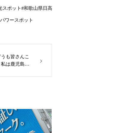
どうも皆さんこ
！私は鹿児島県
には仕事の都合
すっかり和歌山
児島弁以外）
歌山のこと調べ
たら、みかん
いてありました
いたのが、こ
ですよ
おまけに
ましたね
食べ