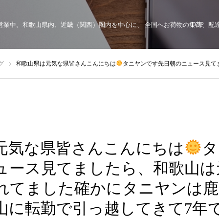
顔で営業中。和歌山県内、近畿（関西）圏内を中心に、 全国へお荷物の集荷、
TOP
グ
和歌山県は元気な県皆さんこんにちは
タニヤンです
先日朝のニュース見てましたら、和歌山は元気な県と取り上げられてました確かにタニヤンは鹿児島出身で
元気な県皆さんこんにちは
タ
ュース見てましたら、和歌山は
れてました確かにタニヤンは鹿
山に転勤で引っ越してきて7年