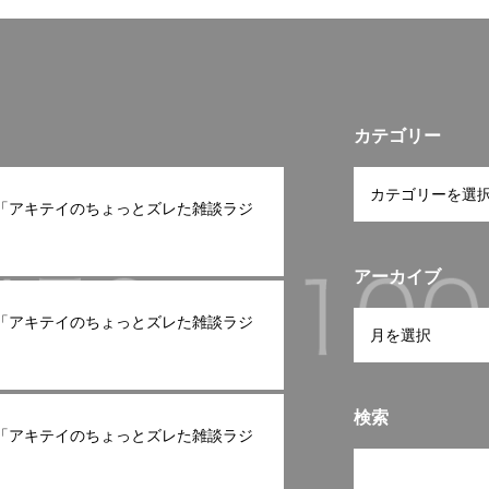
も角にも
より植物性
公園なのでぜひお楽しみに
り組みをおこなっております。ま
研工業
をつなげる
会社 #働きやすい企業 #グ
た5月24日に運輸安全セミナー「リ
歌山 #和歌山 #健康経営 #
スク管理」が開催されるようで
の蔵元 #橋本市 #豆菓子 #
す。もちろん秋山逓送の安全担当
山#お土産#手土産におす
をしている私は参加させていただ
カテゴリー
みオンラインショップ
きます。会社のために、敷いては
w.mamenokuramoto.jp
家族のために、そして社会のため
ast「アキテイのちょっとズレた雑談ラジ
に世界のために社会貢献していく
ためには、安全は欠かせないもの
です。そして、さまざまな想いの
アーカイブ
つまったモノを届けて、それが世
ast「アキテイのちょっとズレた雑談ラジ
界にまで繋がっていることを誇り
にしてますので、これからも秋山
逓送は様々なものに取り組み、前
進し続けていきたいと思っており
検索
ます。励みになりますのでフォロ
ast「アキテイのちょっとズレた雑談ラジ
ーよろしくお願い致します
#秋山