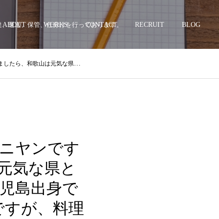
配達、運送、保管、仕分けを行っております。
ABOUT
WORKS
CONTACT
RECRUIT
BLOG
すが、和歌山に転勤で引っ越してきて7年ですが、料理も美味しいし、自然豊かですし、気候もいいし、過ごしやすいと思います
ニヤンです
元気な県と
児島出身で
ですが、料理