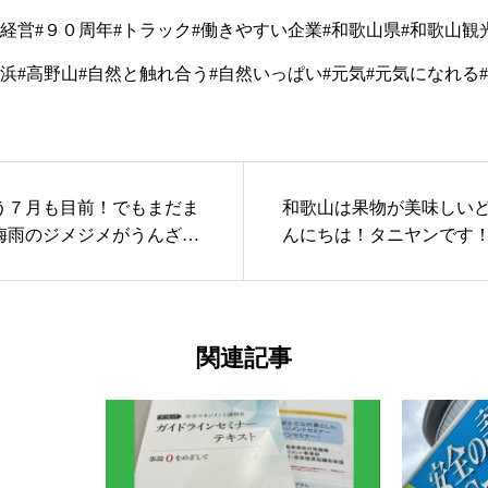
う７月も目前！でもまだま
和歌山は果物が美味しい
梅雨のジメジメがうんざり
んにちは！タニヤンです
ちもお外に出たくてウズウズ
出身なのですが、和歌山
中奇跡的に
梅雨中の晴れ
で移住することとなり！
逃すものかとドライブ&外
県民になりました（鹿
ゴー今日はパパママも子ど
移住する前はもちろん和
関連記事
める１日にしました大阪で
るわけですよ！！！そし
屋さんがなんと！和歌山に
が、梅干しが、有名と書
ります
和歌山北インター
♪そして、移住してから驚
に乗りすぐに京奈和道路の
の写真にあるように
桃
こから橋本まで40分サッカ
日本一ですよ
これは驚き