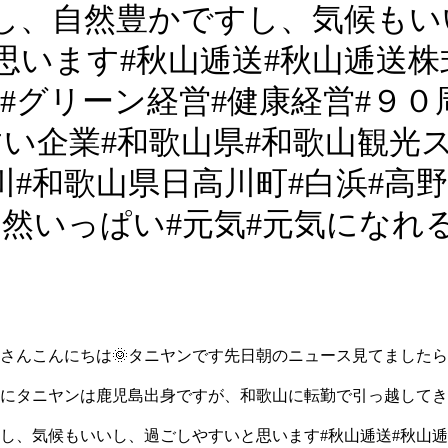
し、自然豊かですし、気候もい
思います
#秋山逓送#秋山逓送株
#グリーン経営#健康経営#９０
すい企業#和歌山県#和歌山観光
川#和歌山県日高川町#白浜#高野
自然いっぱい#元気#元気になれ