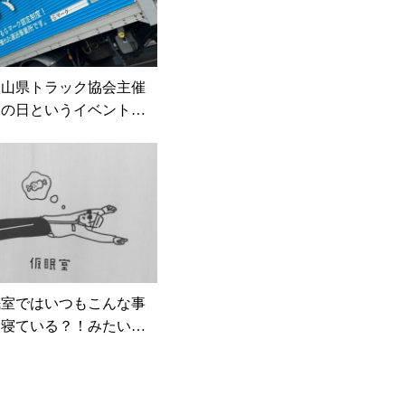
こんなに甘かっ
、甘くて美味し
ズンになると桃
秋山逓送#秋山
歌山県トラック協会主催
運輸#和歌山#
クの日というイベントに
優良企業#グリ
でみました！たくさんの
年#トラック#
ってまして、驚きました
果物#和歌山県
選会やドラえもんショ
市桃山町#桃#
カーなどの展示されてて
しかったです秋山逓送か
カくGマークが載っている
を展示しましたー
一際目
りました お客様も途絶
眠室ではいつもこんな事
なく沢山乗ってもらって
皆寝ている？！みたいで
秋山逓送 #秋山逓送株式
したいから早く寝る#も
歌山県トラック協会 #トラ
たいから早く起きる#夢
#トラックの日フェスティ
サーファー社長#動物性
通安全フェスティバル