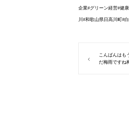
こんばんはも
だ梅雨ですね
‍子どもた
そんな毎日の
の日
この日を
遊びにレッツ
もたちも楽し
有名な豆菓子
も直売店があ
から高速道路
分岐を左へそ