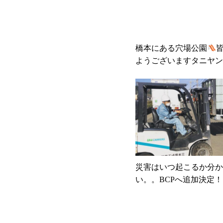
ーで有名な初
ところにある
到着して車
いに癒されま
橋本にある穴場公園
いますがいつ
ようございますタニヤン
しまう癖にな
たらしくて、遊具もトイ
さん
ここは
な公園を大発見しました
度ご賞味くだ
んもぜひ行ってみてくだ
すめはカレー
逓送株式会社 #働きやす
種類の味のミ
リーン経営 #和歌山 #健
やバナナチッ
山逓送 #トラック #優良
とカシューで
山郵便 #橋本市 #公園 
く旨さにいつ
#穴場 #穴場公園発見 #
災害はいつ起こるか分か
その味が忘れら
い。。BCPへ追加決定
また来ちゃい
断水ですが、三木理研工
展開していて
お水もタンクもいただき
入できます次
た！！有難過ぎます！！
をご紹介しま