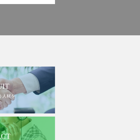
UIT
う人材を
ACT