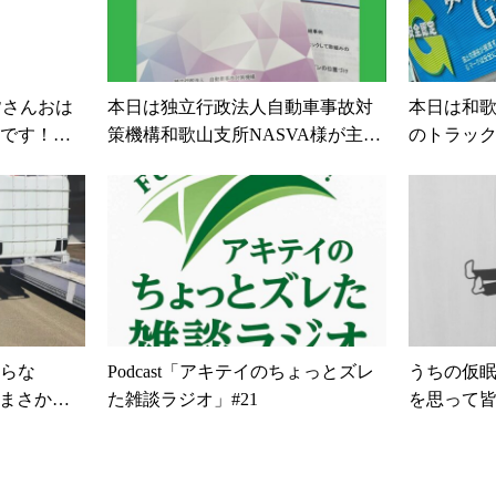
芝橋本高校を過ぎてすぐの
てみたら、あれ？桃って
手作り豆菓子豆の蔵元さん
たかな？！と思うくらい
から降りてすぐ豆のいい匂
い桃でした毎年このシー
す
ついつい買い過ぎてしま
を食べるのが楽しみです#
皆さんおは
本日は独立行政法人自動車事故対
本日は和
のまにかカラッポになって
逓送株式会社#郵便#輸送#
です！あ
策機構和歌山支所NASVA様が主催
のトラッ
る美味しさの豆菓子がたく
和歌山郵便#和歌山輸送#
レも綺麗
しております。運輸安全セミナー
足を運ん
楽園豆パラダイス
ぜひ一
ーン経営#健康経営#９０周
ーみなさ
「ガイドライン」を受講してきま
人で賑わ
さいちなみに我が家のおす
働きやすい企業#和歌山県
さい
#秋山
した。とても、講習の内容もため
ー
大抽
風味、塩味、黒胡椒味の3
紀の川市#和歌山県紀の川
い企業 #グ
になるものばかりで、全く飽きの
ー、パト
ックスナッツにクラッカー
もも
康経営 #秋
こない講習で時間が経つのが本当
とても楽
プスをミックスしたカリッ
企業 #和歌
に早かったです。吸収してもちか
らもドデ
すサクサク食べれてあと引
#橋本市公園
えって社員にフィードバックして
トラック
のまにか取り合いにそして
穴場公園
いきたい内容ばかりでした。秋山
立ってお
らな
Podcast「アキテイのちょっとズレ
うちの仮
れなくて､､､
ついつい
逓送では、より一層安全に関する
えること
！まさかの
た雑談ラジオ」#21
を思って
ます他にも大阪にも3店舗
事項を強化していくという方針
ましたー
#
業さんに
す。#成長
オンラインショップでも購
で、このような外部から知識を得
会社 #和
まし
っと成長し
回は帰りに寄れる穴場公園
て、社内でその知識が知恵となる
ックの日 
感謝して
もメイク#
す子ども目線でも親目線で
ように、結果事故を未然に防ぐ取
バル #交