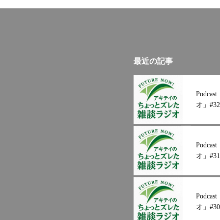
もしきれませんが、兎に
もすごく良い
感シャア！！！#三木理
#秋山逓送株式
リーン経営 #和
和歌山郵便 #豆
ドライブ#和歌
最近の記事
すめ#おつま
URLhttps://ww
Podc
オ」#32
Podc
オ」#31
Podc
オ」#30