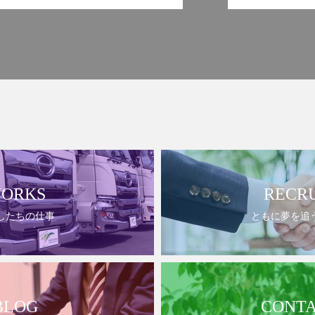
逓送#秋山逓送株式会社#郵便#輸送
#運輸#和歌山#和歌山郵便#和歌山
輸送#優良企業#グリーン経営#健康
経営#９０周年#トラック#働きやす
い企業#セミナー#運輸安全#NASV
A#独立行政法人自動車事故対策機
構#運輸安全セミナー
ORKS
RECR
したちの仕事
ともに夢を追
BLOG
CONT