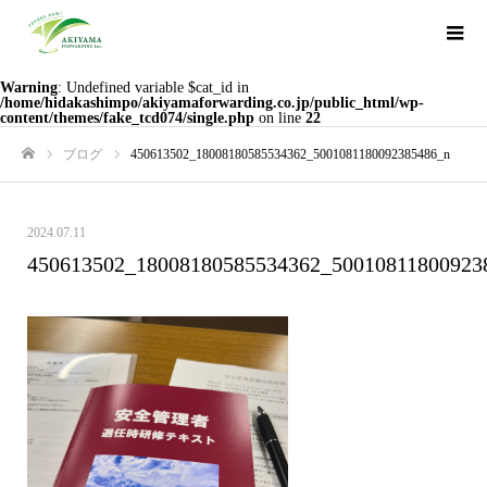
Warning
: Undefined variable $cat_id in
/home/hidakashimpo/akiyamaforwarding.co.jp/public_html/wp-
content/themes/fake_tcd074/single.php
on line
22
ブログ
450613502_18008180585534362_5001081180092385486_n
ホーム
2024.07.11
450613502_18008180585534362_50010811800923