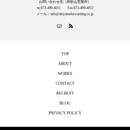
お問い合わせ先（和歌山営業所）
℡:073-499-4011 Fax:073-499-4012
メール：info@akiyamaforwarding.co.jp
TOP
ABOUT
WORKS
CONTACT
RECRUIT
BLOG
PRIVACY POLICY