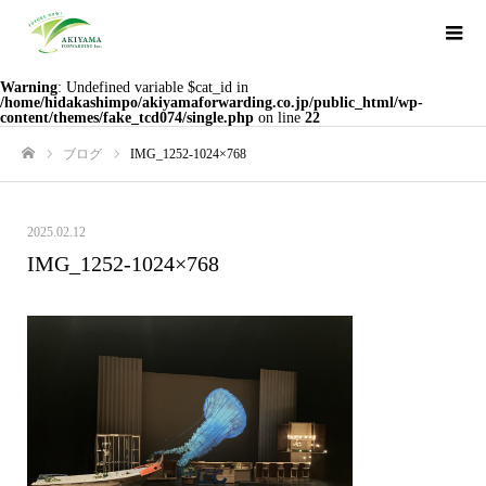
Warning
: Undefined variable $cat_id in
/home/hidakashimpo/akiyamaforwarding.co.jp/public_html/wp-
content/themes/fake_tcd074/single.php
on line
22
ブログ
IMG_1252-1024×768
ホーム
2025.02.12
IMG_1252-1024×768