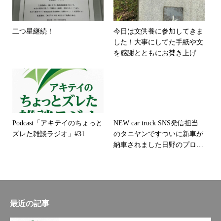
#前途洋洋#和歌山#紀州#人生
リーン経営#健康経営#９０周
を楽しむ#今という瞬間こそ
年#トラック#働きやすい企業
最高のものとする
励みになりますのでフォロー
二つ星継続！
今日は文供養に参加してきま
よろしくお願い致します
した！大事にしてた手紙や文
を感謝とともにお焚き上げ。
懐かしい思い出に一区切りつ
けて、なんだか心が軽くなり
ました！60年目と節目の開催
となり、記念に文供養の郵便
ポストが設置されました。#
秋山逓送 #秋山逓送株式会社
Podcast「アキテイのちょっと
NEW car truck SNS発信担当
#文供養 #手紙 #日本郵便
ズレた雑談ラジオ」#31
のタニヤンです
ついに新車が
納車されました日野のプロフ
ィア低床の13,500kgです
やっ
ぱり日野のトラックはかっこ
いいですねぇ会社の貴重な財
産です
どのトラックもそうで
すが、大事に乗っていきまし
最近の記事
ょう
#秋山逓送#秋山逓送
株式会社#郵便#輸送#運輸#和