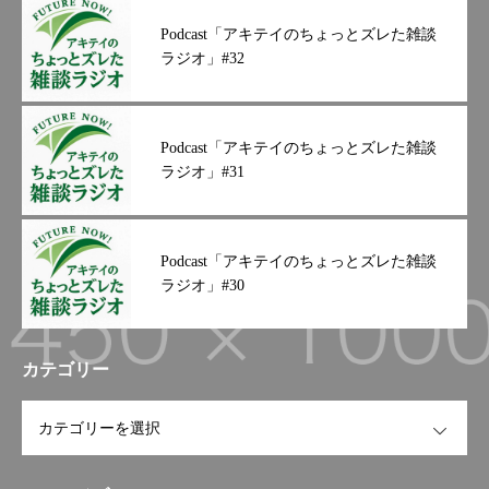
歌山#和歌山郵便#和歌山輸送
Podcast「アキテイのちょっとズレた雑談
#優良企業#グリーン経営#健
ラジオ」#32
康経営#９０周年#トラック#
働きやすい企業#日野#トラッ
ク#新車#プロフィア#ドライ
バー募集励みになりますので
Podcast「アキテイのちょっとズレた雑談
フォローよろしくお願い致し
ラジオ」#31
ます
Podcast「アキテイのちょっとズレた雑談
ラジオ」#30
カテゴリー
OPEN