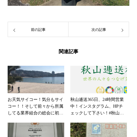
前の記事
次の記事
関連記事
お天気サイコー！気分もサイ
秋山逓送365日、24時間営業
コー！！そして前々から所属
中！インスタグラム、HPチ
してる業界組合の総会に初参
ェックして下さい！#秋山逓
加！！！現状を何とかした
送#秋山逓送株式会社#郵便#
い！！！！にしても、白良浜
輸送#運輸#和歌山#和歌山郵
とスーツは合わないな。。。
便#和歌山輸送#優良企業#グ