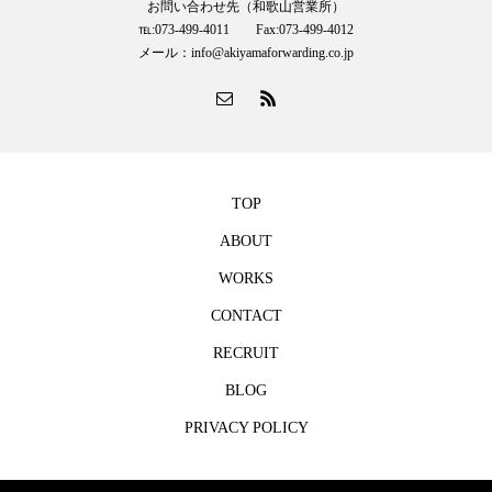
お問い合わせ先（和歌山営業所）
℡:073-499-4011 Fax:073-499-4012
メール：info@akiyamaforwarding.co.jp
TOP
ABOUT
WORKS
CONTACT
RECRUIT
BLOG
PRIVACY POLICY