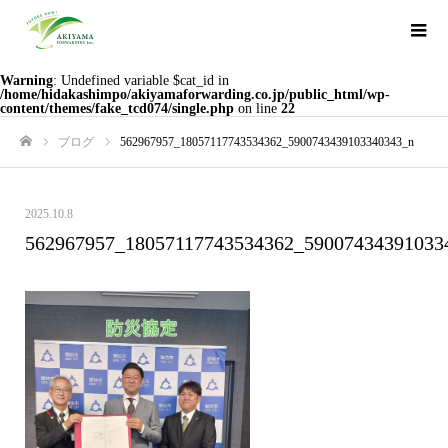
Warning
: Undefined variable $cat_id in
/home/hidakashimpo/akiyamaforwarding.co.jp/public_html/wp-
content/themes/fake_tcd074/single.php
on line
22
ブログ
562967957_18057117743534362_5900743439103340343_n
ホーム
2025.10.8
562967957_18057117743534362_59007434391033