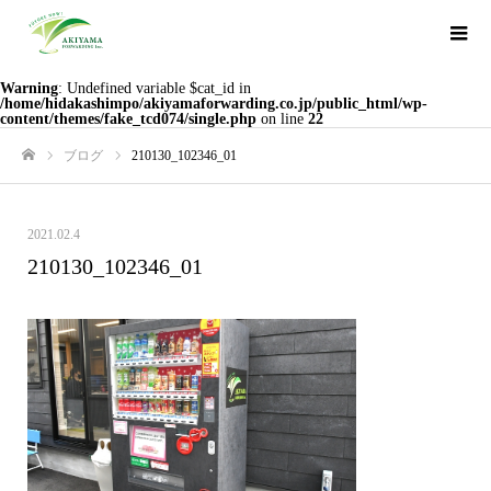
Warning
: Undefined variable $cat_id in
/home/hidakashimpo/akiyamaforwarding.co.jp/public_html/wp-
content/themes/fake_tcd074/single.php
on line
22
ブログ
210130_102346_01
ホーム
2021.02.4
210130_102346_01