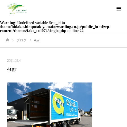
Warning
: Undefined variable $cat_id in
/home/hidakashimpo/akiyamaforwarding.co.jp/public_html/wp-
content/themes/fake_tcd074/single.php
on line
22
ブログ
4tgr
ホーム
2021.02.4
4tgr