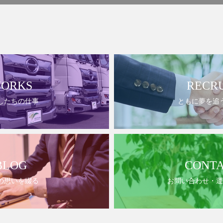
ORKS
RECR
したちの仕事
ともに夢を追
BLOG
CONT
の思いを綴る
お問い合わせ・運