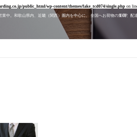
ding.co.jp/public_html/wp-content/themes/fake_tcd074/single.php
on li
顔で営業中。和歌山県内、近畿（関西）圏内を中心に、 全国へお荷物の集荷、
TOP