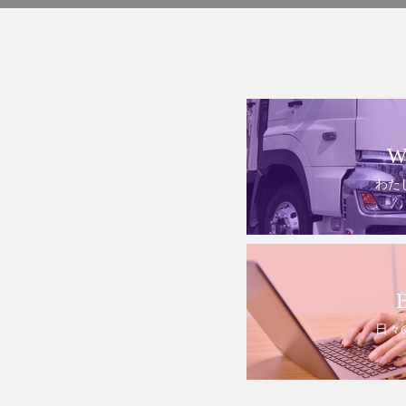
W
わた
日々