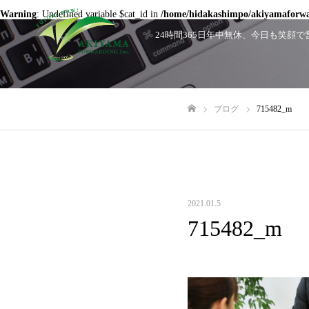
Warning
: Undefined variable $cat_id in
/home/hidakashimpo/akiyamaforwar
24時間365日年中無休、今日も笑
ブログ
715482_m
ホーム
2021.01.5
715482_m