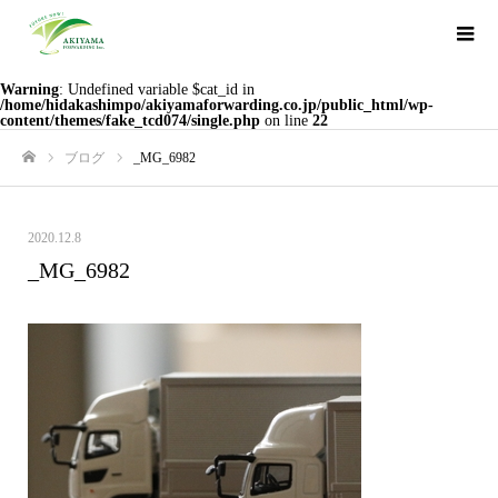
Warning
: Undefined variable $cat_id in
/home/hidakashimpo/akiyamaforwarding.co.jp/public_html/wp-
content/themes/fake_tcd074/single.php
on line
22
ブログ
_MG_6982
ホーム
2020.12.8
_MG_6982