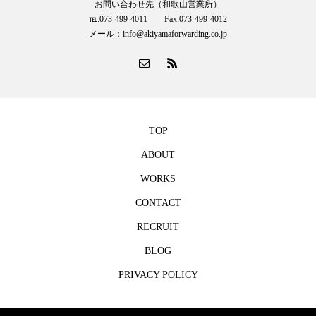
お問い合わせ先（和歌山営業所）
℡:073-499-4011 Fax:073-499-4012
メール：info@akiyamaforwarding.co.jp
TOP
ABOUT
WORKS
CONTACT
RECRUIT
BLOG
PRIVACY POLICY