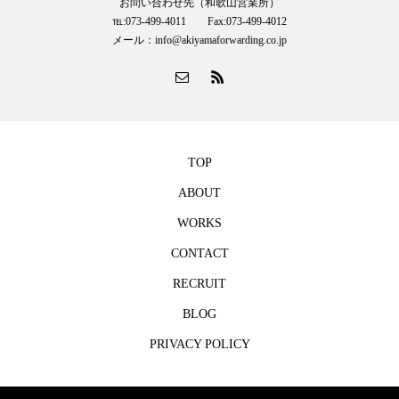
お問い合わせ先（和歌山営業所）
℡:073-499-4011 Fax:073-499-4012
メール：info@akiyamaforwarding.co.jp
TOP
ABOUT
WORKS
CONTACT
RECRUIT
BLOG
PRIVACY POLICY