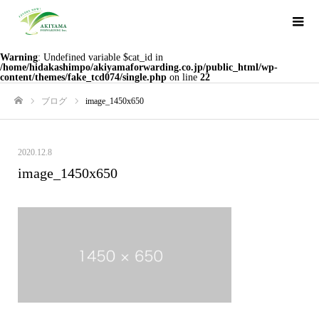
Warning
: Undefined variable $cat_id in
/home/hidakashimpo/akiyamaforwarding.co.jp/public_html/wp-
content/themes/fake_tcd074/single.php
on line
22
ブログ
image_1450x650
ホーム
2020.12.8
image_1450x650