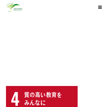
sdg_icon_04_ja_2