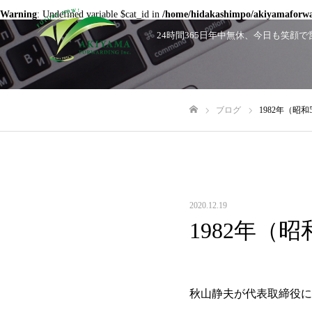
Warning
: Undefined variable $cat_id in
/home/hidakashimpo/akiyamaforwar
24時間365日年中無休、今日も笑
ブログ
1982年（昭和
ホーム
2020.12.19
1982年（昭
秋山静夫が代表取締役に