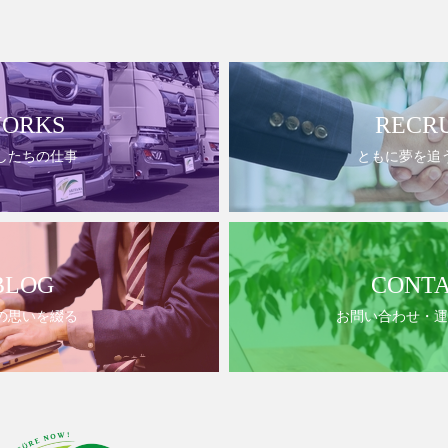
ORKS
RECR
したちの仕事
ともに夢を追
BLOG
CONT
の思いを綴る
お問い合わせ・運