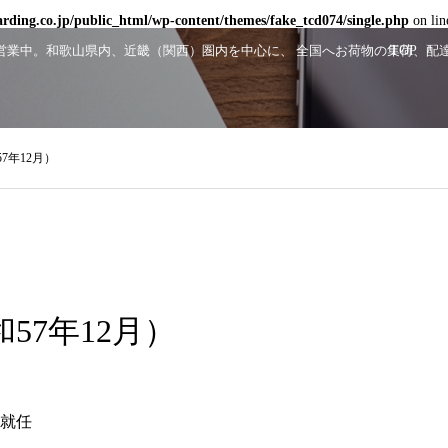
ding.co.jp/public_html/wp-content/themes/fake_tcd074/single.php
on li
顔で営業中。和歌山県内、近畿（関西）圏内を中心に、 全国へお荷物の集荷、
TOP
57年12月）
和57年12月）
就任