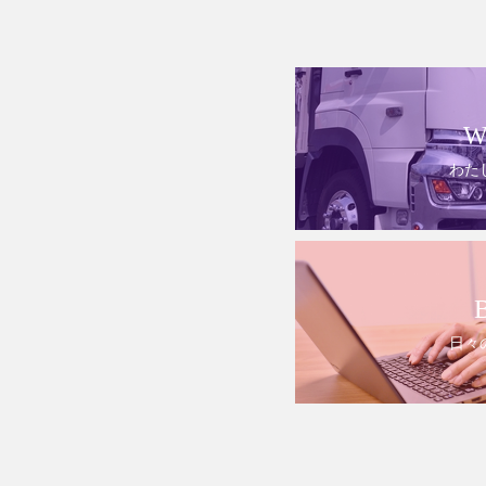
W
わた
日々