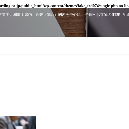
ding.co.jp/public_html/wp-content/themes/fake_tcd074/single.php
on li
顔で営業中。和歌山県内、近畿（関西）圏内を中心に、 全国へお荷物の集荷、
TOP