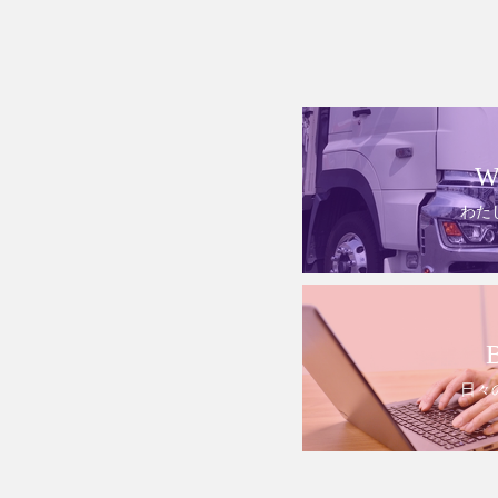
W
わた
日々