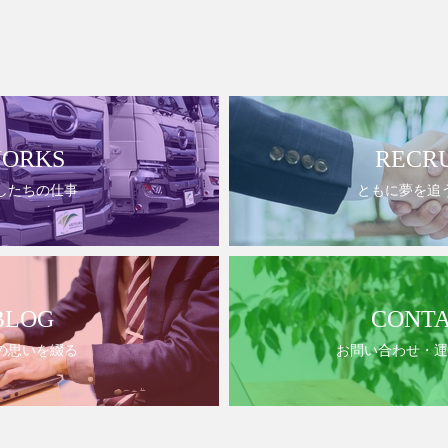
ORKS
RECR
したちの仕事
ともに夢を追
BLOG
CONT
の思いを綴る
お問い合わせ・運