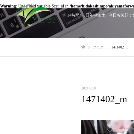
Warning
: Undefined variable $cat_id in
/home/hidakashimpo/akiyamaforwar
24時間365日年中無休、今日も笑
ブログ
1471402_m
ホーム
2021.01.8
1471402_m